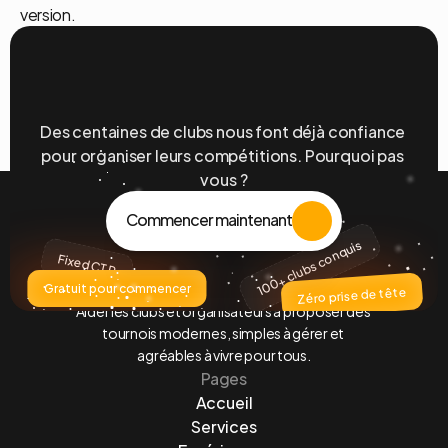
version.
Prêt à simplifier vos tournois ?
Des centaines de clubs nous font déjà confiance 
pour organiser leurs compétitions. Pourquoi pas 
vous ?
Commencer maintenant
100+ clubs conquis
Fixed CTR
Gratuit pour commencer
Zéro prise de tête
Aider les clubs et organisateurs à proposer des 
tournois modernes, simples à gérer et 
agréables à vivre pour tous.
Pages
Accueil
Services